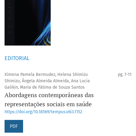
EDITORIAL
Ximena Pamela Bermudez, Helena Shimizu
pg. 7-11
Shimizu, Ângela Almeida Almeida, Ana Lucia
Galikin, Maria de Fátima de Souza Santos
Abordagens contemporâneas das
representações sociais em saúde
https://doi.org/10.18569/tempus.v6i3.1152
PDF